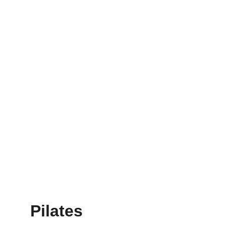
Wettbewebscharakter. Beispiele 
Fußball, Tennis aber auch Hyrox oder 
CrossFit
Deine  Fitness körperlich
Pilates