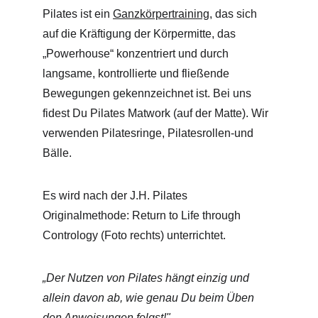
DeineFitness mental
Pilates ist ein 
Ganzkörpertraining
, das sich 
auf die Kräftigung der Körpermitte, das 
Regeneration/Entspannung/Flexibilität/Bildun
„Powerhouse“ konzentriert und durch 
g/mentale Gesundheit
langsame, kontrollierte und fließende 
Bewegungen gekennzeichnet ist. Bei uns 
fidest Du Pilates Matwork (auf der Matte). Wir 
verwenden Pilatesringe, Pilatesrollen-und 
Bälle. 
Es wird nach der J.H. Pilates 
Originalmethode: Return to Life through 
Contrology (Foto rechts) unterrichtet.
„Der Nutzen von Pilates hängt einzig und 
allein davon ab, wie genau Du beim Üben 
den Anweisungen folgst!"